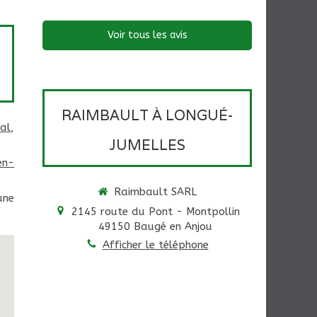
Voir tous les avis
RAIMBAULT À LONGUÉ-
al
,
JUMELLES
en-
Raimbault SARL
une
2145 route du Pont - Montpollin
49150
Baugé en Anjou
Afficher le téléphone