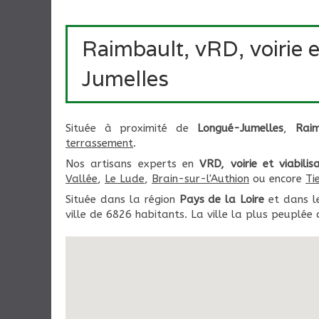
Raimbault, vRD, voirie e
Jumelles
Située à proximité de
Longué-Jumelles
,
Rai
terrassement
.
Nos artisans experts en
VRD, voirie et viabilis
Vallée
,
Le Lude
,
Brain-sur-l'Authion
ou encore
Ti
Située dans la région
Pays de la Loire
et dans l
ville de 6826 habitants. La ville la plus peuplé