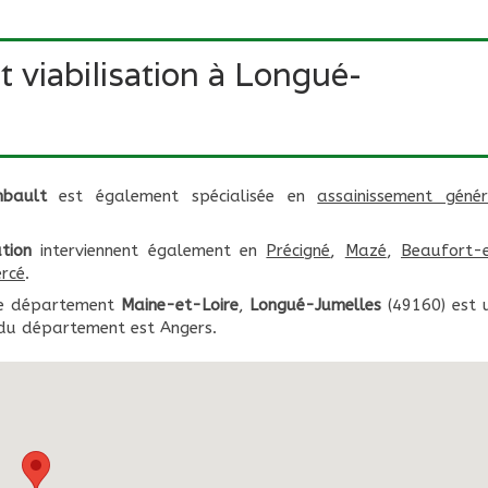
t viabilisation à Longué-
mbault
est également spécialisée en
assainissement génér
ation
interviennent également en
Précigné
,
Mazé
,
Beaufort-
ercé
.
e département
Maine-et-Loire
,
Longué-Jumelles
(49160) est 
e du département est Angers.