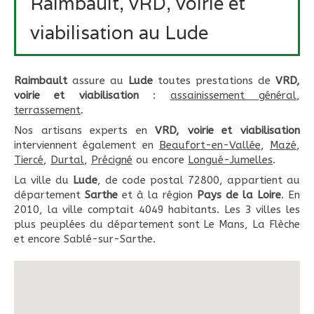
Raimbault, vRD, voirie et
viabilisation au Lude
Raimbault
assure au
Lude
toutes prestations de
VRD,
voirie et viabilisation
:
assainissement général
,
terrassement
.
Nos artisans experts en
VRD, voirie et viabilisation
interviennent également en
Beaufort-en-Vallée
,
Mazé
,
Tiercé
,
Durtal
,
Précigné
ou encore
Longué-Jumelles
.
La ville du
Lude
, de code postal 72800, appartient au
département
Sarthe
et à la région
Pays de la Loire
. En
2010, la ville comptait 4049 habitants. Les 3 villes les
plus peuplées du département sont Le Mans, La Flèche
et encore Sablé-sur-Sarthe.